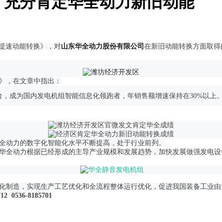
，充分肯定华全动力新旧动能
提速动能转换》，对
山东华全动力股份有限公司
在新旧动能转换方面取得
》，在文章中指出：
，成为国内发电机组智能信息化领跑者，年销售额增速保持在30%以上。
动力的数字化智能化水平不断提高，处于行业前列。
全动力根据已经形成的主导产业规模和发展趋势，加快发展做强发电设
造，实现生产工艺优化和全流程整体运行优化，促进我国装备工业由大变强
2 0536-8185701