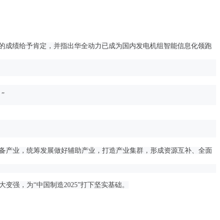
的成绩给予肯定，并指出华全动力已成为国内发电机组智能信息化领跑
”
备产业，统筹发展做好辅助产业，打造产业集群，形成资源互补、全面
，为“中国制造2025”打下坚实基础。