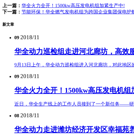
上一篇：
华全火力全开！1500kw高压发电机组加紧生产中!
下一篇：
节能环保！华全燃气发电机组为跨国企业集团保电护
新文章
2018/11
09
华全动力巡检组走进河北廊坊，高效
9月13日上午，华全动力巡检组进入河北廊坊，对此地
2018/11
09
华全火力全开！1500kw高压发电机组
近日，华全生产线上的工作人员接到了一个新任务——研发
2018/11
08
华全动力走进潍坊经济开发区幸福苑