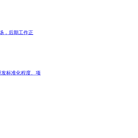
进场，后期工作正
织研发标准化程度、项