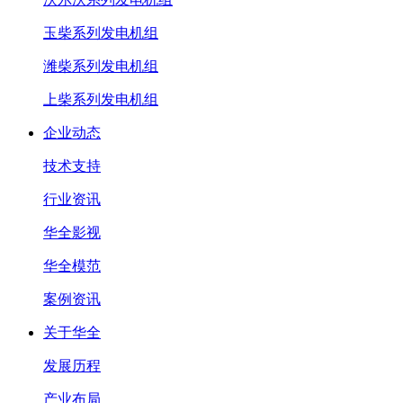
玉柴系列发电机组
潍柴系列发电机组
上柴系列发电机组
企业动态
技术支持
行业资讯
华全影视
华全模范
案例资讯
关于华全
发展历程
产业布局