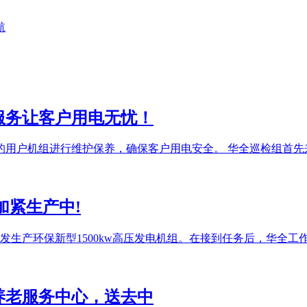
航
服务让客户用电无忧！
区的用户机组进行维护保养，确保客户用电安全。 华全巡检组首先
加紧生产中!
生产环保新型1500kw高压发电机组。在接到任务后，华全工
养老服务中心，送去中